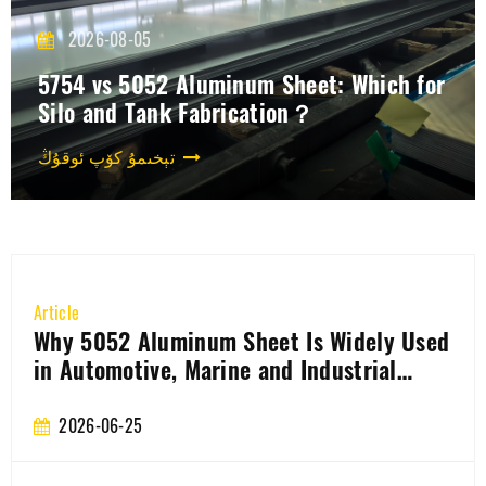
2026-08-05
5754 vs 5052 Aluminum Sheet: Which for
Silo and Tank Fabrication？
تېخىمۇ كۆپ ئوقۇڭ
Article
sed
How is the aluminum coil for the 3003
battery casing produced?
2026-06-22