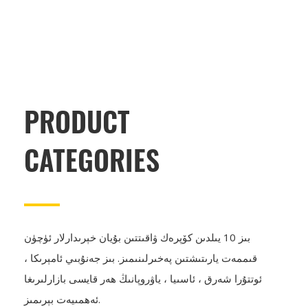
PRODUCT
CATEGORIES
بىز 10 يىلدىن كۆپرەك ۋاقىتتىن بۇيان خېرىدارلار ئۈچۈن
قىممەت يارىتىشتىن پەخىرلىنىمىز. بىز جەنۇبىي ئامېرىكا ،
ئوتتۇرا شەرق ، ئاسىيا ، ياۋروپانىڭ ھەر قايسى بازارلىرىغا
ئەھمىيەت بېرىمىز.