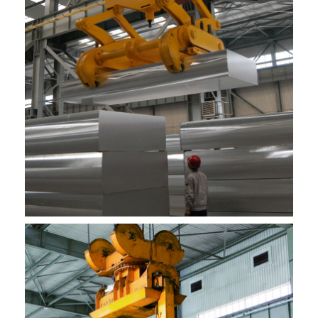
زاۋۇت