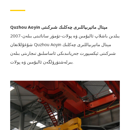
Quzhou Aoyin مېتال ماتېرىياللىرى چەكلىك شىركىتى
2007-يىلدىن باشلاپ ئاليۇمىن ۋە پولات-تۆمۈر سانائىتى بىلەن
شۇغۇللانغان Quzhou Aoyin مېتال ماتېرىياللىرى چەكلىك
شىركىتى ئېكسپورت جەريانىدىكى ئاساسلىق تىجارىتى بىلەن
بىرلەشتۈرۈلگەن ئاليۇمىن ۋە پولات.