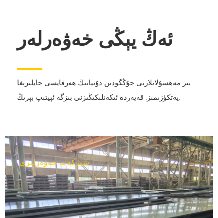
ئەڭ يېڭى خەۋەرلەر
بىز مەھسۇلاتلارنى جۇڭگودىن دۇنيانىڭ ھەرقايسى جايلىرىغا
يەتكۈزىمىز. قەيەردە ئىكەنلىكىڭىزنى بىزگە ئېيتىپ بېرىڭ.
شىركەت خەۋەرلىرى