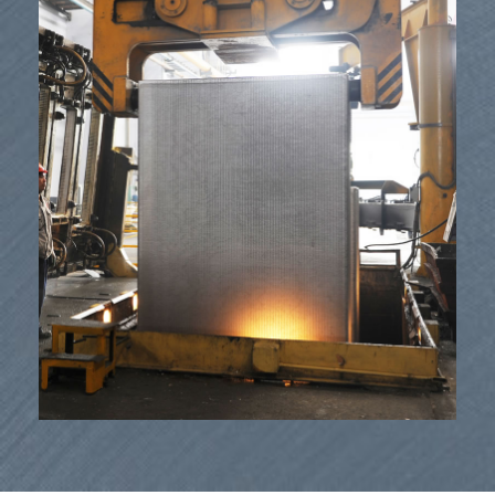
ئۈسكۈنىلەر