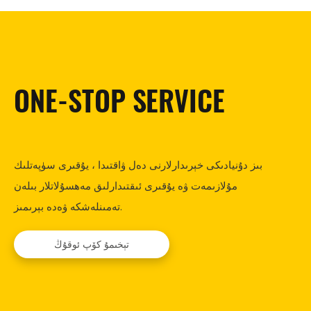
ONE-STOP SERVICE
بىز دۇنيادىكى خېرىدارلارنى دەل ۋاقتىدا ، يۇقىرى سۈپەتلىك
مۇلازىمەت ۋە يۇقىرى ئىقتىدارلىق مەھسۇلاتلار بىلەن
تەمىنلەشكە ۋەدە بېرىمىز.
تېخىمۇ كۆپ ئوقۇڭ