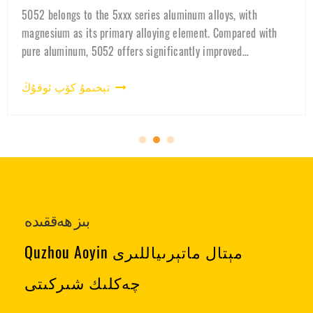
Learn how 3003 battery shell aluminum coil is manufact
quality-controlled, and used in EV battery housings. Disc
why 3003 aluminum is the preferred material for lithium
battery cases and ener
تېخىمۇ كۆپ ئوقۇڭ
بىز ھەققىدە
Quzhou Aoyin مېتال ماتېرىياللىرى
چەكلىك شىركىتى