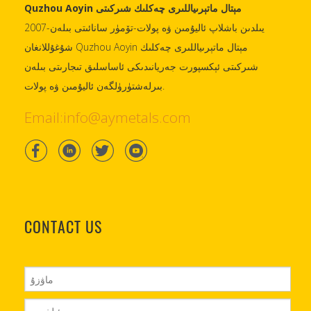
Quzhou Aoyin مېتال ماتېرىياللىرى چەكلىك شىركىتى
2007-يىلدىن باشلاپ ئاليۇمىن ۋە پولات-تۆمۈر سانائىتى بىلەن
شۇغۇللانغان Quzhou Aoyin مېتال ماتېرىياللىرى چەكلىك
شىركىتى ئېكسپورت جەريانىدىكى ئاساسلىق تىجارىتى بىلەن
بىرلەشتۈرۈلگەن ئاليۇمىن ۋە پولات.
Email:info@aymetals.com
CONTACT US