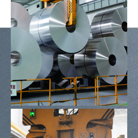
ئۈسكۈنىلەر