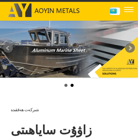
شىركەت ھەققىدە
زاۋۇت ساياھىتى