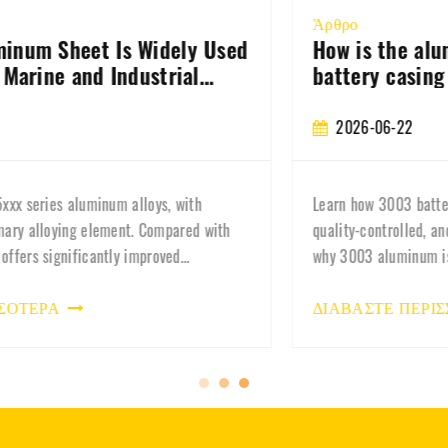
Άρθρο
How is the aluminum coil for the 3003
battery casing produced?
2026-06-22
Learn how 3003 battery shell aluminum coil is manufactured,
quality-controlled, and used in EV battery housings. Discover
why 3003 aluminum is the preferred material for lithium
battery cases and ener
ΔΙΑΒΑΣΤΕ ΠΕΡΙΣΣΟΤΕΡΑ