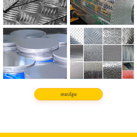
រង្វង់អាលុយមីញ៉ូម
ទាញអាលុយមីញ៉ូម
អានបន្ថែម