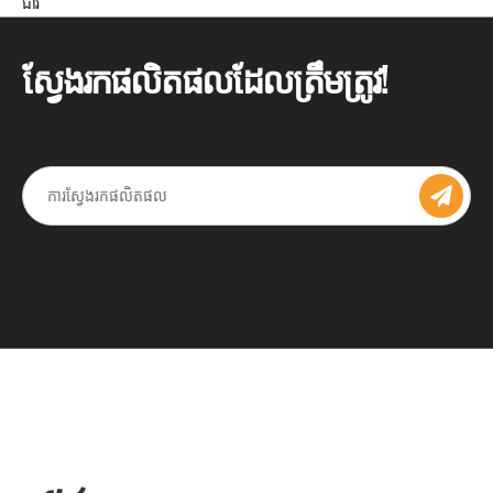
ជាវ
ស្វែងរកផលិតផលដែលត្រឹមត្រូវ!