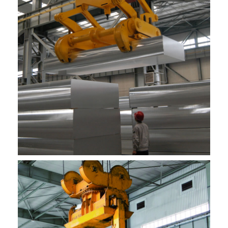
រោងចក្រ