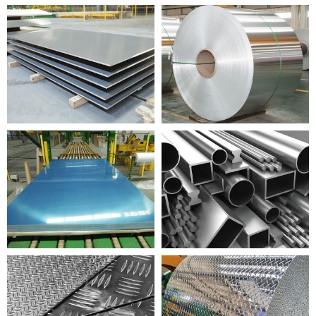
ចានអាលុយមីញ៉ូម
ខ្សែអាលុយមីញ៉ូម
សន្លឹកអាលុយមីញ៉ូ
ប្រវត្តិរូបអាលុយមីញ៉ូម
ទាញអាលុយមីញ៉ូម
អាលុយមីញ៉ូ emboSSed