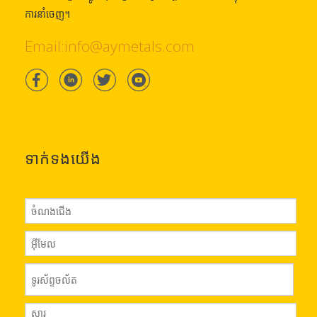
ការនាំចេញ។
Email:info@aymetals.com
ទាក់ទង​យើង