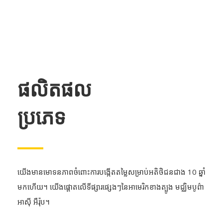
ផលិតផល
ប្រភេទ
យើង​មាន​មោទនភាព​ចំពោះ​ការ​បង្កើត​តម្លៃ​សម្រាប់​អតិថិជន​ជាង 10 ឆ្នាំ​
មក​ហើយ។ យើងផ្តោតលើទីផ្សារផ្សេងៗនៃអាមេរិកខាងត្បូង មជ្ឈិមបូព៌ា
អាស៊ី អឺរ៉ុប។