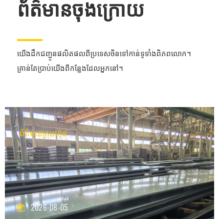
ព័ត៌មានចុងក្រោយ
យើងដឹកជញ្ជូនផលិតផលពីប្រទេសចិនទៅកាន់ទូទាំងពិភពលោក។
គ្រាន់តែប្រាប់យើងពីកន្លែងដែលអ្នកនៅ។
ព័ត៌មានក្រុមហ៊ុន
2026-08-05