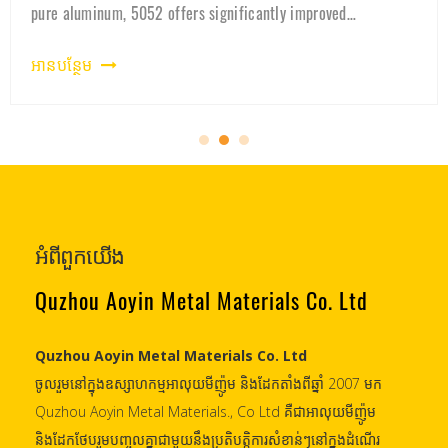
why 3003 aluminum is the preferred material for lithium
battery cases and ener
អានបន្ថែម
អំពីពួកយើង
Quzhou Aoyin Metal Materials Co. Ltd
Quzhou Aoyin Metal Materials Co. Ltd
ចូលរួមនៅក្នុងឧស្សាហកម្មអាលុយមីញ៉ូម និងដែកតាំងពីឆ្នាំ 2007 មក
Quzhou Aoyin Metal Materials., Co Ltd គឺជាអាលុយមីញ៉ូម
និងដែកថែបរួមបញ្ចូលគ្នាជាមួយនឹងប្រតិបត្តិការសំខាន់ៗនៅក្នុងដំណើរ