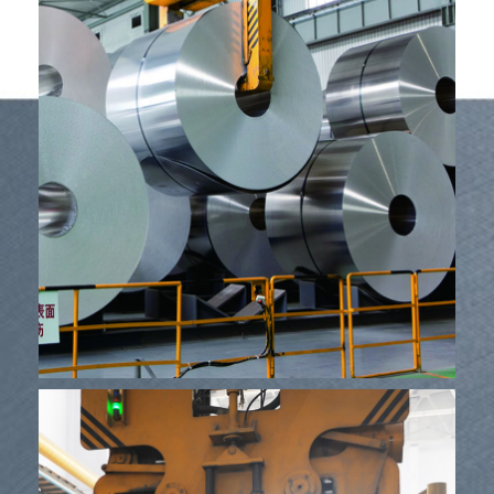
បរិក្ខារ