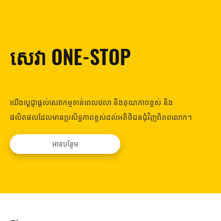
សេវា ONE-STOP
យើងប្តេជ្ញាផ្តល់សេវាកម្មទាន់ពេលវេលា និងគុណភាពខ្ពស់ និង
ផលិតផលដែលមានប្រសិទ្ធភាពខ្ពស់ដល់អតិថិជនជុំវិញពិភពលោក។
អានបន្ថែម