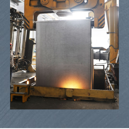
បរិក្ខារ