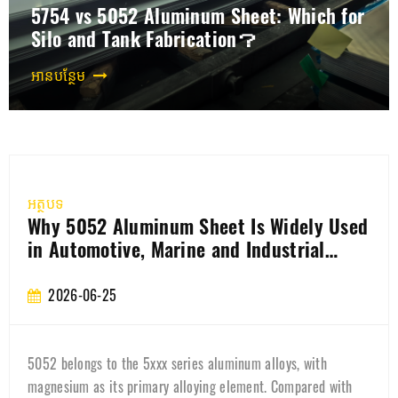
5754 vs 5052 Aluminum Sheet: Which for
Silo and Tank Fabrication？
អានបន្ថែម
អត្ថបទ
How is the aluminum coil for the 3003
battery casing produced?
2026-06-22
Learn how 3003 battery shell aluminum coil is manufactured,
quality-controlled, and used in EV battery housings. Discover