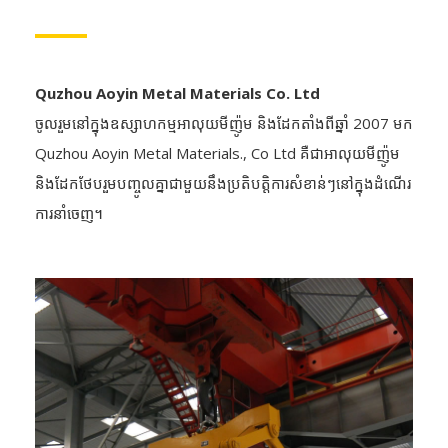
Quzhou Aoyin Metal Materials Co. Ltd
ចូលរួមនៅក្នុងឧស្សាហកម្មអាលុយមីញ៉ូម និងដែកតាំងពីឆ្នាំ 2007 មក
Quzhou Aoyin Metal Materials., Co Ltd គឺជាអាលុយមីញ៉ូម
និងដែកថែបរួមបញ្ចូលគ្នាជាមួយនឹងប្រតិបត្តិការសំខាន់ៗនៅក្នុងដំណើរ
ការនាំចេញ។